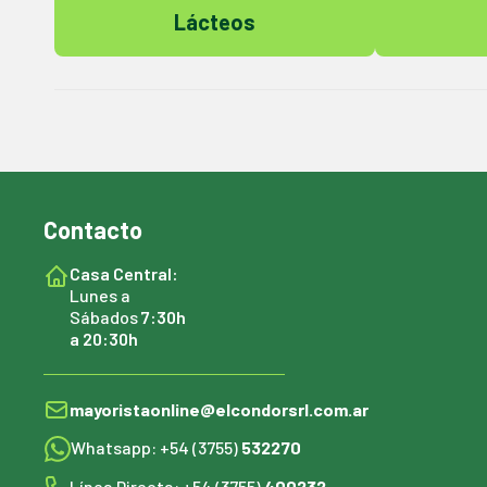
Lácteos
Contacto
Casa Central:
Lunes a
Sábados
7:30h
a 20:30h
mayoristaonline@elcondorsrl.com.ar
Whatsapp: +54 (3755)
532270
Línea Directa: +54 (3755)
400232