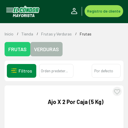
Registro de cliente
Inicio
Tienda
Frutas y Verduras
Frutas
FRUTAS
VERDURAS
Filtros
Agre
Ajo X 2 Por Caja (5 Kg)
a l
lista
dese