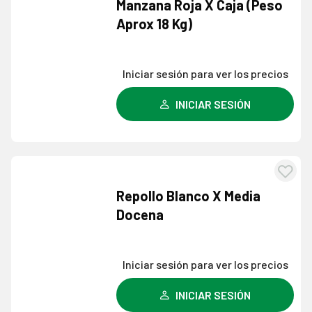
Agre
Manzana Roja X Caja (Peso
a l
Aprox 18 Kg)
lista
dese
Iniciar sesión para ver los precios
INICIAR SESIÓN
Agre
Repollo Blanco X Media
a l
Docena
lista
dese
Iniciar sesión para ver los precios
INICIAR SESIÓN