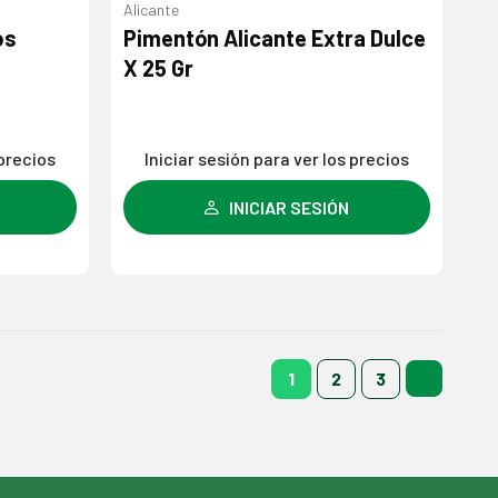
Alicante
Agregar
Agregar
os
Pimentón Alicante Extra Dulce
a la
a la
X 25 Gr
lista de
lista de
deseos
deseos
 precios
Iniciar sesión para ver los precios
INICIAR SESIÓN
1
2
3