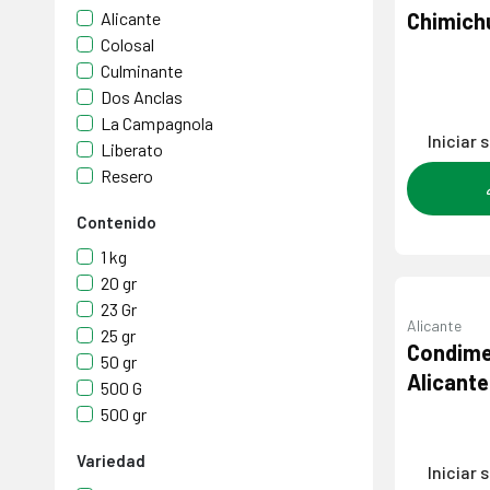
Alicante
Chimichu
Colosal
Culminante
Dos Anclas
La Campagnola
Iniciar 
Liberato
Resero
Contenido
1 kg
20 gr
23 Gr
Alicante
25 gr
Condime
50 gr
Alicante
500 G
500 gr
Variedad
Iniciar 