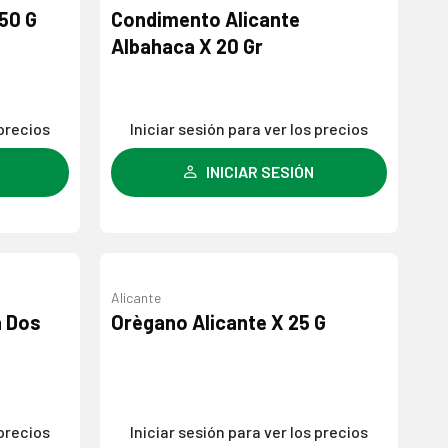
Agregar
Agregar
 50 G
Condimento Alicante
a la
a la
Albahaca X 20 Gr
lista de
lista de
deseos
deseos
 precios
Iniciar sesión para ver los precios
INICIAR SESIÓN
Alicante
Agregar
Agregar
a Dos
Orègano Alicante X 25 G
a la
a la
lista de
lista de
deseos
deseos
 precios
Iniciar sesión para ver los precios