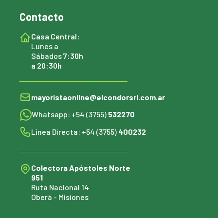
Contacto
Casa Central:
Lunes a
Sábados
7:30h
a 20:30h
mayoristaonline@elcondorsrl.com.ar
Whatsapp: +54 (3755)
532270
Línea Directa: +54 (3755)
400232
Colectora Apóstoles Norte
951
Ruta Nacional 14
Oberá - Misiones