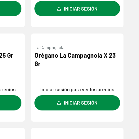
INICIAR SESIÓN
La Campagnola
Agregar
Agregar
25 Gr
Orégano La Campagnola X 23
a la
a la
Gr
lista de
lista de
deseos
deseos
 precios
Iniciar sesión para ver los precios
INICIAR SESIÓN