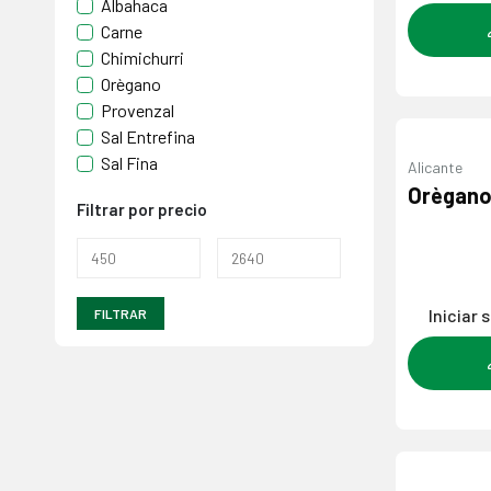
Albahaca
Carne
Chimichurri
Orègano
Provenzal
Sal Entrefina
Sal Fina
Alicante
Orègano 
Filtrar por precio
Iniciar 
FILTRAR