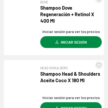
DOVE
Agre
Shampoo Dove
a l
Regeneración + Retinol X
lista
400 Ml
dese
Iniciar sesión para ver los precios
INICIAR SESIÓN
HEAD SHOULDERS
Agre
Shampoo Head & Shoulders
a l
Aceite Coco X 180 Ml
lista
dese
Iniciar sesión para ver los precios