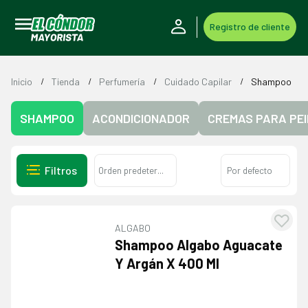
Registro de cliente
Inicio
Tienda
Perfumería
Cuidado Capilar
Shampoo
SHAMPOO
ACONDICIONADOR
CREMAS PARA PE
Filtros
ALGABO
Agre
Shampoo Algabo Aguacate
a l
Y Argán X 400 Ml
lista
dese