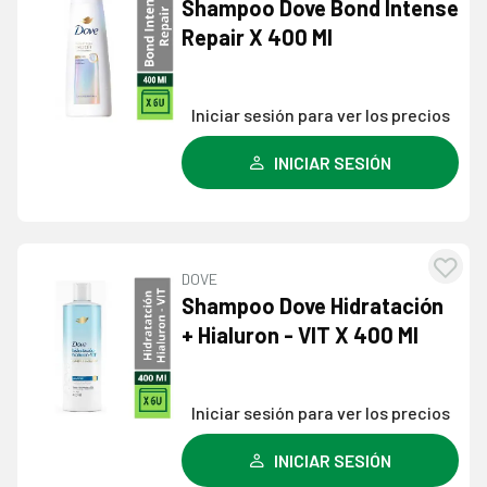
Agre
Shampoo Dove Bond Intense
a l
Repair X 400 Ml
lista
dese
Iniciar sesión para ver los precios
INICIAR SESIÓN
DOVE
Agre
Shampoo Dove Hidratación
a l
+ Hialuron - VIT X 400 Ml
lista
dese
Iniciar sesión para ver los precios
INICIAR SESIÓN