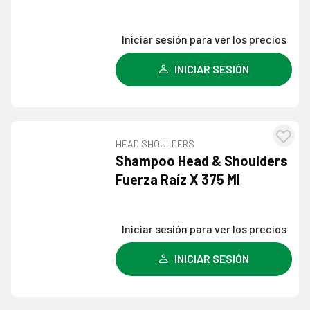
lista
dese
Iniciar sesión para ver los precios
INICIAR SESIÓN
HEAD SHOULDERS
Agre
Shampoo Head & Shoulders
a l
Fuerza Raíz X 375 Ml
lista
dese
Iniciar sesión para ver los precios
INICIAR SESIÓN