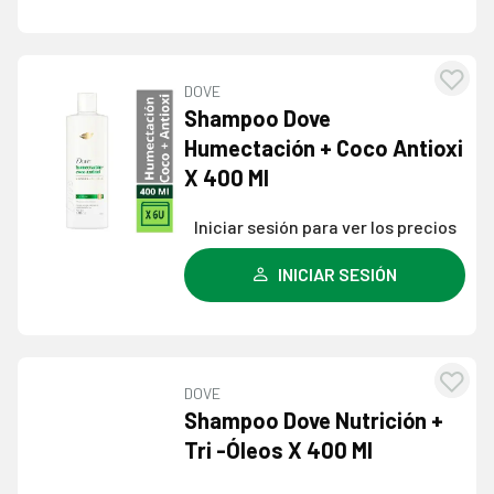
DOVE
Agre
Shampoo Dove
a l
Humectación + Coco Antioxi
lista
X 400 Ml
dese
Iniciar sesión para ver los precios
INICIAR SESIÓN
DOVE
Agre
Shampoo Dove Nutrición +
a l
Tri -Óleos X 400 Ml
lista