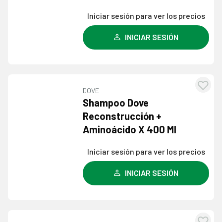
dese
Iniciar sesión para ver los precios
INICIAR SESIÓN
DOVE
Agre
Shampoo Dove
a l
Reconstrucción +
lista
Aminoácido X 400 Ml
dese
Iniciar sesión para ver los precios
INICIAR SESIÓN