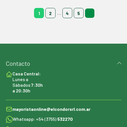
1
2
…
4
5
Contacto
Casa Central:
Lunes a
Sábados
7:30h
a 20:30h
mayoristaonline@elcondorsrl.com.ar
Whatsapp: +54 (3755)
532270