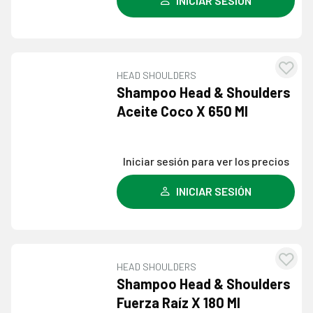
INICIAR SESIÓN
HEAD SHOULDERS
Agre
Shampoo Head & Shoulders
a l
Aceite Coco X 650 Ml
lista
dese
Iniciar sesión para ver los precios
INICIAR SESIÓN
HEAD SHOULDERS
Agre
Shampoo Head & Shoulders
a l
Fuerza Raíz X 180 Ml