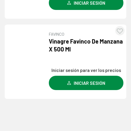
INICIAR SESIÓN
FAVINCO
Agre
Vinagre Favinco De Manzana
a l
X 500 Ml
lista
dese
Iniciar sesión para ver los precios
INICIAR SESIÓN