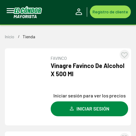
Registro de cliente
Inicio
Tienda
FAVINCO
Agre
Vinagre Favinco De Alcohol
a l
X 500 Ml
lista
dese
Iniciar sesión para ver los precios
INICIAR SESIÓN