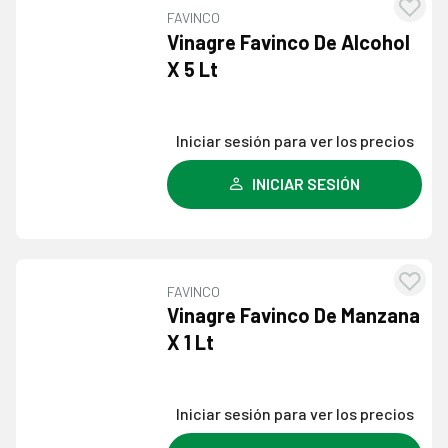
FAVINCO
Agre
Vinagre Favinco De Alcohol
a l
X 5 Lt
lista
dese
Iniciar sesión para ver los precios
INICIAR SESIÓN
FAVINCO
Agre
Vinagre Favinco De Manzana
a l
X 1 Lt
lista
dese
Iniciar sesión para ver los precios