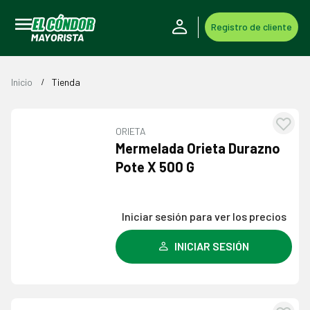
Registro de cliente
Inicio
Tienda
ORIETA
Agre
Mermelada Orieta Durazno
a l
Pote X 500 G
lista
dese
Iniciar sesión para ver los precios
INICIAR SESIÓN