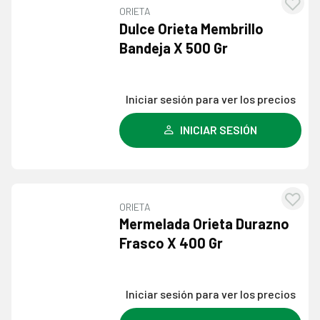
ORIETA
Agre
Dulce Orieta Membrillo
a l
Bandeja X 500 Gr
lista
dese
Iniciar sesión para ver los precios
INICIAR SESIÓN
ORIETA
Agre
Mermelada Orieta Durazno
a l
Frasco X 400 Gr
lista
dese
Iniciar sesión para ver los precios