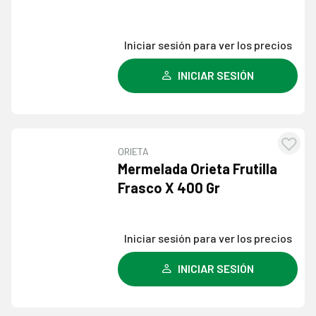
lista
dese
Iniciar sesión para ver los precios
INICIAR SESIÓN
ORIETA
Agre
Mermelada Orieta Frutilla
a l
Frasco X 400 Gr
lista
dese
Iniciar sesión para ver los precios
INICIAR SESIÓN