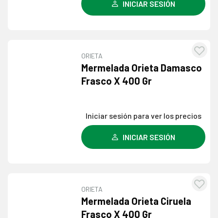
INICIAR SESIÓN
ORIETA
Agre
Mermelada Orieta Damasco
a l
Frasco X 400 Gr
lista
dese
Iniciar sesión para ver los precios
INICIAR SESIÓN
ORIETA
Agre
Mermelada Orieta Ciruela
a l
Frasco X 400 Gr