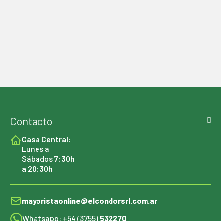
Contacto
Casa Central:
Lunes a
Sábados
7:30h
a 20:30h
mayoristaonline@elcondorsrl.com.ar
Whatsapp: +54 (3755)
532270