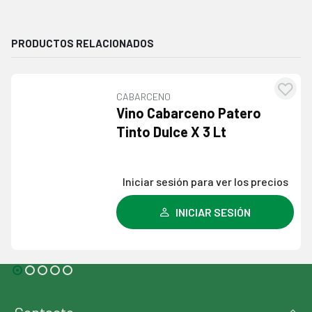
PRODUCTOS RELACIONADOS
CABARCENO
egar
Agre
Vino Cabarceno Patero
la
a l
Tinto Dulce X 3 Lt
a de
lista
eos
dese
Iniciar sesión para ver los precios
INICIAR SESIÓN