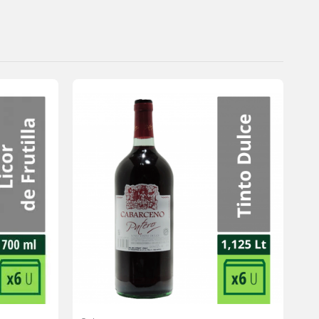
Agregar
Agregar
a la
a la
lista de
lista de
deseos
deseos