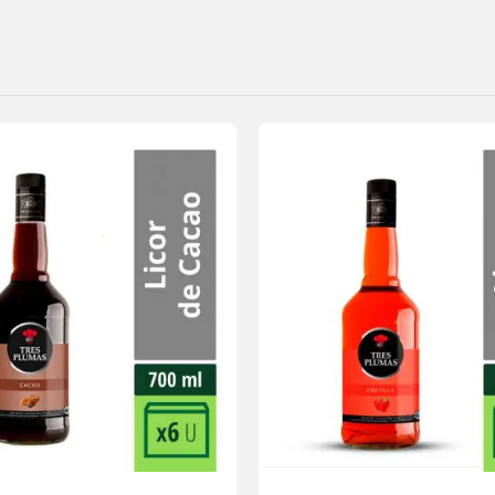
Agregar
a la
lista de
deseos