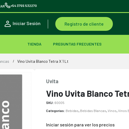
+54 3755 532270
TAR
Iniciar Sesión
Registro de cliente
TIENDA
PREGUNTAS FRECUENTES
ancas
Vino Uvita Blanco Tetra X 1 Lt
Uvita
Vino Uvita Blanco Tetr
SKU:
60005
Categorías:
Bebidas
,
Bebidas Blancas
,
Vinos
,
Vinos 
Iniciar sesión para ver los precios