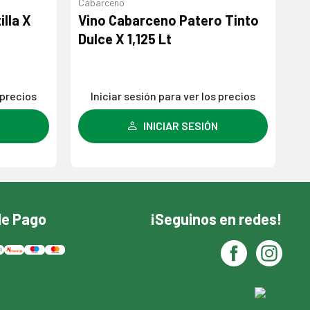
Cabarceno
illa X
Vino Cabarceno Patero Tinto
Ca
Dulce X 1,125 Lt
 precios
Iniciar sesión para ver los precios
INICIAR SESIÓN
de Pago
¡Seguinos en redes!