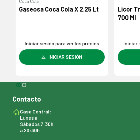
Coca Cola
Gaseosa Coca Cola X 2.25 Lt
Licor T
700 Ml
s
Iniciar sesión para ver los precios
Iniciar
INICIAR SESIÓN
Contacto
Casa Central:
Lunes a
Sábados
7:30h
a 20:30h