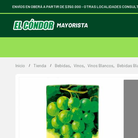
ENVÍOS EN OBERÁ A PARTIR DE $350.000 -
OTRAS LOCALIDADES CONSUL
Inicio
Tienda
Bebidas
,
Vinos
,
Vinos Blancos
,
Bebidas Bl