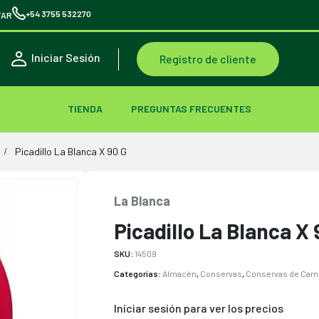
+54 3755 532270
TAR
Iniciar Sesión
Registro de cliente
TIENDA
PREGUNTAS FRECUENTES
Picadillo La Blanca X 90 G
La Blanca
Picadillo La Blanca X 
SKU:
14509
Categorías:
Almacén
,
Conservas
,
Conservas de Car
Iniciar sesión para ver los precios