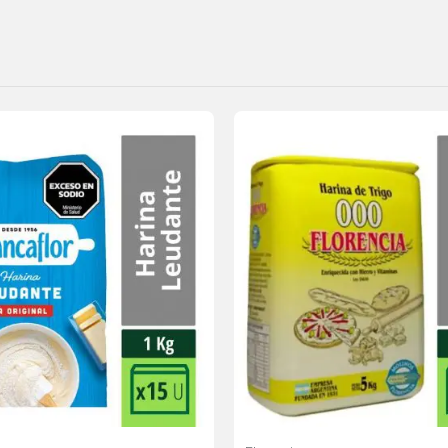
Agregar
a la
lista de
deseos