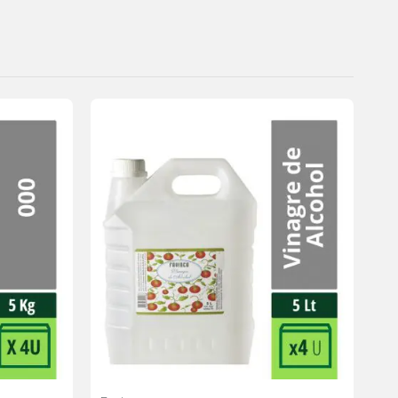
Agregar
Agregar
a la
a la
lista de
lista de
deseos
deseos