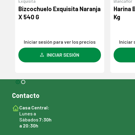
Exquisita
Blancaflor
Bizcochuelo Exquisita Naranja
Harina 
X 540 G
Kg
s
Iniciar sesión para ver los precios
Iniciar
INICIAR SESIÓN
Contacto
Casa Central:
Lunes a
Sábados
7:30h
a 20:30h