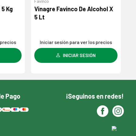
Favinco
Exq
 5 Kg
Vinagre Favinco De Alcohol X
Bi
5 Lt
C
 precios
Iniciar sesión para ver los precios
INICIAR SESIÓN
de Pago
¡Seguinos en redes!