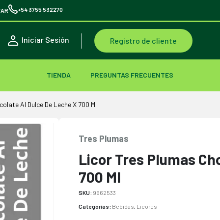
+54 3755 532270
TAR
Iniciar Sesión
Registro de cliente
TIENDA
PREGUNTAS FRECUENTES
olate Al Dulce De Leche X 700 Ml
Tres Plumas
Licor Tres Plumas Ch
700 Ml
SKU:
9662533
Categorías:
Bebidas
,
Licores