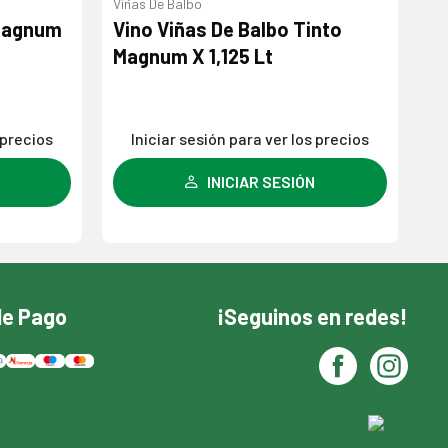
Viñas De Balbo
Co
 Magnum
Vino Viñas De Balbo Tinto
Ga
Magnum X 1,125 Lt
 precios
Iniciar sesión para ver los precios
INICIAR SESIÓN
de Pago
¡Seguinos en redes!