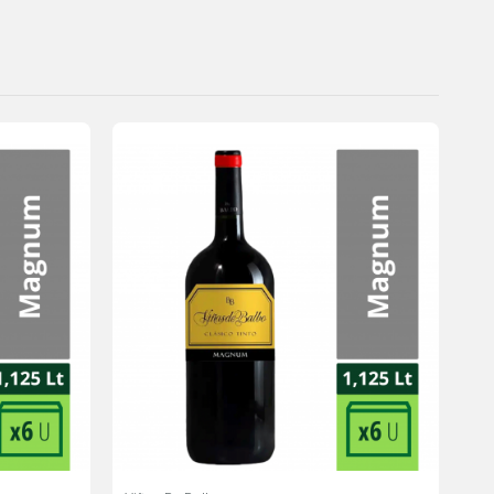
Agregar
Agregar
a la
a la
lista de
lista de
deseos
deseos