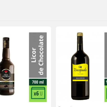
Agregar
a la
lista de
deseos