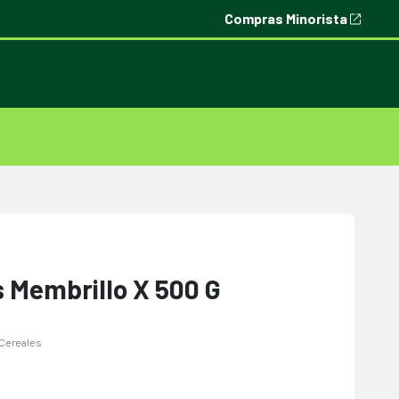
Compras Minorista
as Membrillo X 500 G
y Cereales