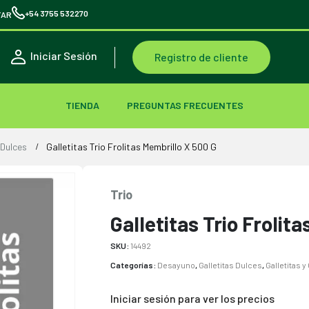
+54 3755 532270
TAR
Iniciar Sesión
Registro de cliente
TIENDA
PREGUNTAS FRECUENTES
 Dulces
Galletitas Trio Frolitas Membrillo X 500 G
Trio
Galletitas Trio Frolit
SKU:
14492
Categorías:
Desayuno
,
Galletitas Dulces
,
Galletitas 
Iniciar sesión para ver los precios