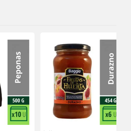
Agregar
Agregar
a la
a la
lista de
lista de
deseos
deseos