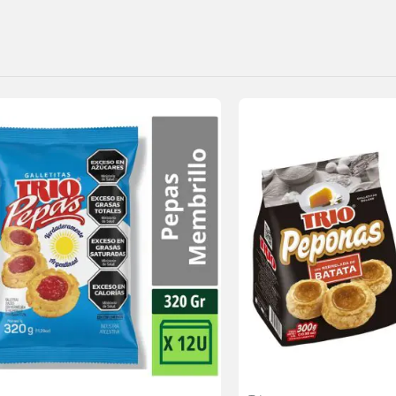
Agregar
a la
lista de
deseos