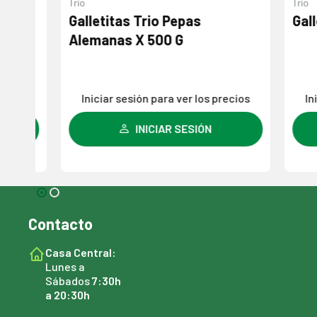
Trio
Trio
Galletitas Trio Pepas
Galleti
Alemanas X 500 G
s
Iniciar sesión para ver los precios
Iniciar
INICIAR SESIÓN
Contacto
Casa Central:
Lunes a
Sábados
7:30h
a 20:30h