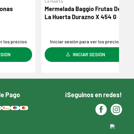
La Huerta
La
s
Mermelada Baggio Frutas De
Az
La Huerta Durazno X 454 G
 precios
Iniciar sesión para ver los precios
INICIAR SESIÓN
de Pago
¡Seguinos en redes!