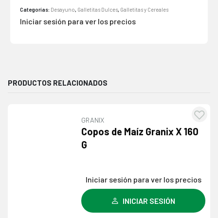
Categorías:
Desayuno
,
Galletitas Dulces
,
Galletitas y Cereales
Iniciar sesión para ver los precios
PRODUCTOS RELACIONADOS
GRANIX
Agre
Copos de Maíz Granix X 160
a l
G
lista
dese
Iniciar sesión para ver los precios
INICIAR SESIÓN