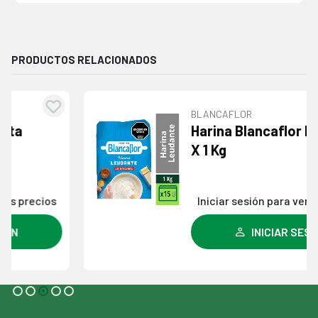
PRODUCTOS RELACIONADOS
BLANCAFLOR
egar
Agre
Harina Blancaflor Leudante
la
a l
X 1 Kg
a de
lista
eos
dese
Iniciar sesión para ver los precios
INICIAR SESIÓN