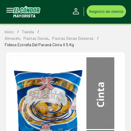
Registro de cliente
Inicio
Tienda
Almacén
,
Pastas Secas
,
Pastas Secas Guiseras
Fideos Estrella Del Paraná Cinta X 5 Kg