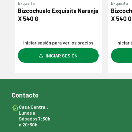
Exquisita
Exquisita
Bizcochuelo Exquisita Naranja
Bizcoch
X 540 G
X 540 G
Iniciar sesión para ver los precios
Iniciar
INICIAR SESIÓN
Contacto
Casa Central:
Lunes a
Sábados
7:30h
a 20:30h