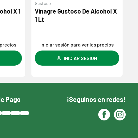
Gustoso
Me
ohol X 1
Vinagre Gustoso De Alcohol X
Vi
1 Lt
Lt
 precios
Iniciar sesión para ver los precios
INICIAR SESIÓN
de Pago
¡Seguinos en redes!