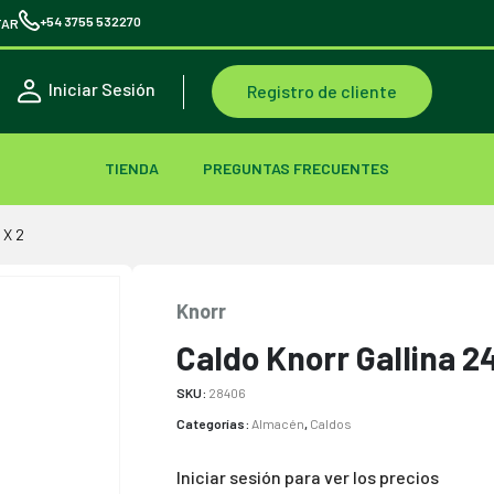
+54 3755 532270
TAR
Iniciar Sesión
Registro de cliente
TIENDA
PREGUNTAS FRECUENTES
 X 2
Knorr
Caldo Knorr Gallina 2
SKU:
28406
Categorías:
Almacén
,
Caldos
Iniciar sesión para ver los precios