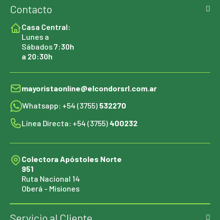
Contacto
Casa Central:
Lunes a
Sábados
7:30h
a 20:30h
mayoristaonline@elcondorsrl.com.ar
Whatsapp: +54 (3755)
532270
Línea Directa: +54 (3755)
400232
Colectora Apóstoles Norte
951
Ruta Nacional 14
Oberá - Misiones
Servicio al Cliente