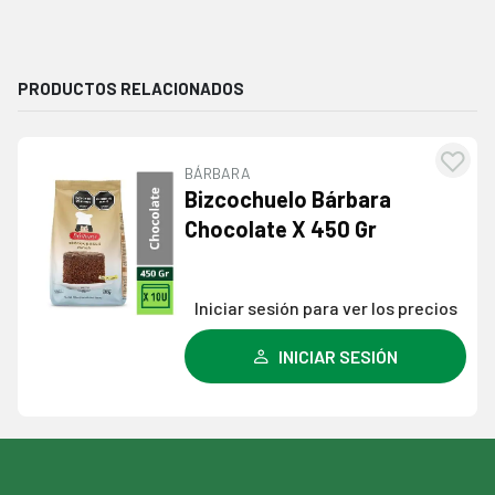
PRODUCTOS RELACIONADOS
BÁRBARA
Agre
Bizcochuelo Bárbara
a l
Chocolate X 450 Gr
lista
dese
Iniciar sesión para ver los precios
INICIAR SESIÓN