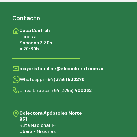
Contacto
Casa Central:
Lunes a
Sábados
7:30h
a 20:30h
mayoristaonline@elcondorsrl.com.ar
Whatsapp: +54 (3755)
532270
Línea Directa: +54 (3755)
400232
Colectora Apóstoles Norte
951
Ruta Nacional 14
Oberá - Misiones