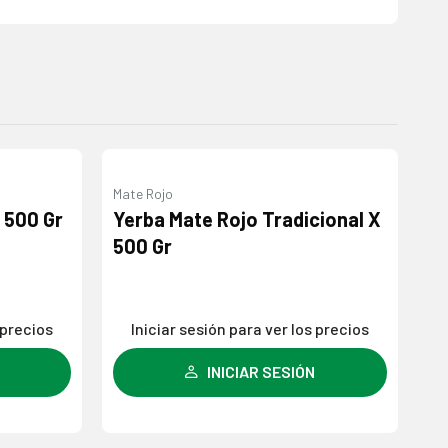
Mate Rojo
Ro
Agregar
Agregar
 500 Gr
Yerba Mate Rojo Tradicional X
Y
a la
a la
500 Gr
Tr
lista de
lista de
deseos
deseos
 precios
Iniciar sesión para ver los precios
INICIAR SESIÓN