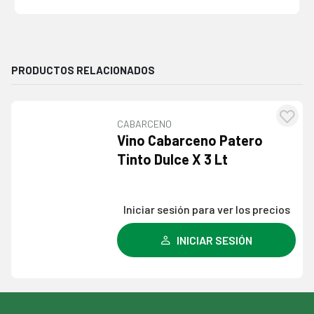
PRODUCTOS RELACIONADOS
CABARCENO
Agre
Vino Cabarceno Patero
a l
Tinto Dulce X 3 Lt
lista
dese
Iniciar sesión para ver los precios
INICIAR SESIÓN