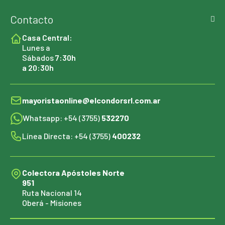
Contacto
Casa Central:
Lunes a
Sábados
7:30h
a 20:30h
mayoristaonline@elcondorsrl.com.ar
Whatsapp: +54 (3755)
532270
Línea Directa: +54 (3755)
400232
Colectora Apóstoles Norte
951
Ruta Nacional 14
Oberá - Misiones