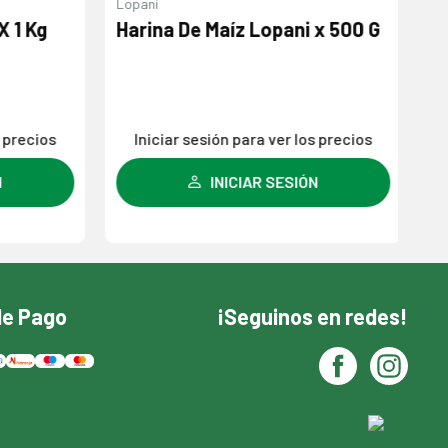
Lopani
Bá
 1 Kg
Harina De Maíz Lopani x 500 G
B
X
 precios
Iniciar sesión para ver los precios
INICIAR SESIÓN
de Pago
¡Seguinos en redes!