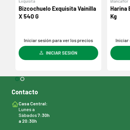
Exquisita
Blancaflor
a
Bizcochuelo Exquisita Vainilla
Harina 
X 540 G
Kg
s
Iniciar sesión para ver los precios
Iniciar
INICIAR SESIÓN
Contacto
Casa Central:
Lunes a
Sábados
7:30h
a 20:30h