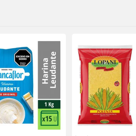
Agregar
a la
lista de
deseos