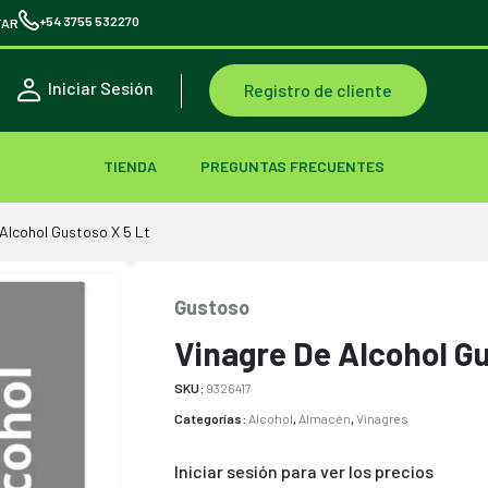
+54 3755 532270
TAR
Iniciar Sesión
Registro de cliente
TIENDA
PREGUNTAS FRECUENTES
 Alcohol Gustoso X 5 Lt
Gustoso
Vinagre De Alcohol Gu
SKU:
9326417
Categorías:
Alcohol
,
Almacén
,
Vinagres
Iniciar sesión para ver los precios