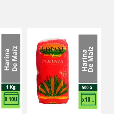
Agregar
Agregar
a la
a la
lista de
lista de
deseos
deseos