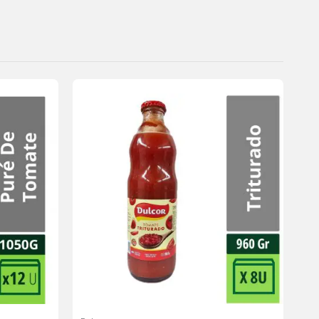
Agregar
Agregar
a la
a la
lista de
lista de
deseos
deseos