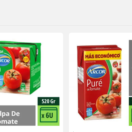
Agregar
a la
lista de
deseos