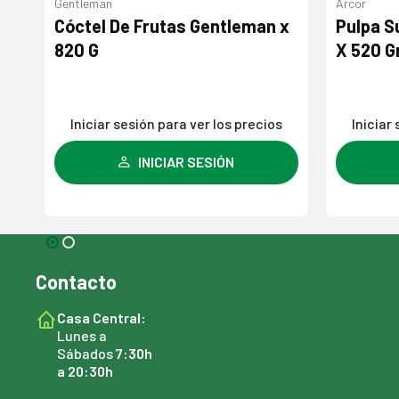
Arcor
Arcor
x
Pulpa Suave De Tomate Arcor
Pure De
X 520 Gr
G
s
Iniciar sesión para ver los precios
Iniciar
INICIAR SESIÓN
Contacto
Casa Central:
Lunes a
Sábados
7:30h
a 20:30h