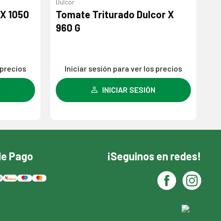
Gallardo
Ge
or X
Tomate Triturado Gallardo X
Có
950 G
8
 precios
Iniciar sesión para ver los precios
INICIAR SESIÓN
de Pago
¡Seguinos en redes!