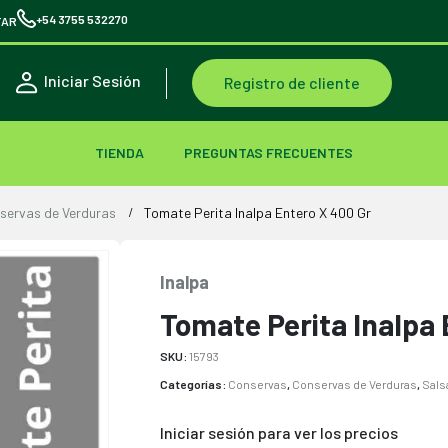
+54 3755 532270
TAR
Iniciar Sesión
Registro de cliente
TIENDA
PREGUNTAS FRECUENTES
servas de Verduras
Tomate Perita Inalpa Entero X 400 Gr
Inalpa
Tomate Perita Inalpa 
SKU:
15793
Categorías:
Conservas
,
Conservas de Verduras
,
Sals
Iniciar sesión para ver los precios