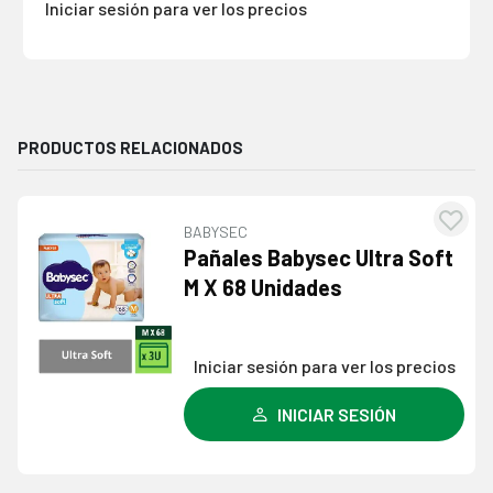
Iniciar sesión para ver los precios
PRODUCTOS RELACIONADOS
BABYSEC
egar
Agre
Pañales Babysec Ultra Soft
la
a l
M X 68 Unidades
a de
lista
eos
dese
Iniciar sesión para ver los precios
INICIAR SESIÓN