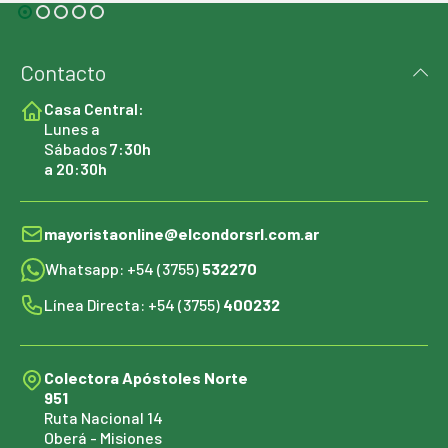
Contacto
Casa Central:
Lunes a
Sábados
7:30h
a 20:30h
mayoristaonline@elcondorsrl.com.ar
Whatsapp: +54 (3755)
532270
Línea Directa: +54 (3755)
400232
Colectora Apóstoles Norte
951
Ruta Nacional 14
Oberá - Misiones