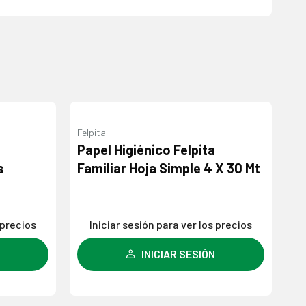
Felpita
Vu
Agregar
Agregar
Papel Higiénico Felpita
Pa
a la
a la
s
Familiar Hoja Simple 4 X 30 Mt
6 
lista de
lista de
deseos
deseos
 precios
Iniciar sesión para ver los precios
INICIAR SESIÓN