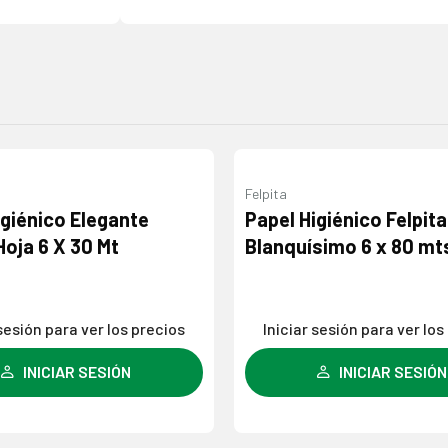
Felpita
Agregar
igiénico Elegante
Papel Higiénico Felpita
a la
Hoja 6 X 30 Mt
Blanquísimo 6 x 80 mt
lista de
deseos
 sesión para ver los precios
Iniciar sesión para ver los
INICIAR SESIÓN
INICIAR SESIÓN