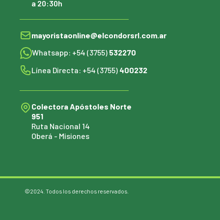
a 20:30h
mayoristaonline@elcondorsrl.com.ar
Whatsapp: +54 (3755)
532270
Línea Directa: +54 (3755)
400232
Colectora Apóstoles Norte
951
Ruta Nacional 14
Oberá - Misiones
©2024. Todos los derechos reservados.