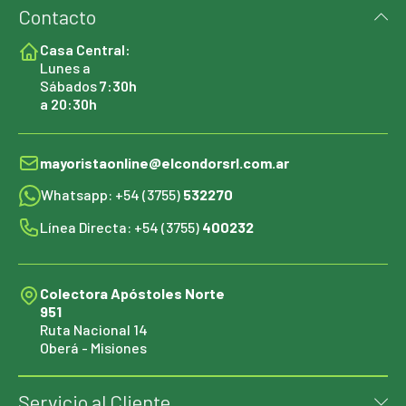
Contacto
Casa Central:
Lunes a
Sábados
7:30h
a 20:30h
mayoristaonline@elcondorsrl.com.ar
Whatsapp: +54 (3755)
532270
Línea Directa: +54 (3755)
400232
Colectora Apóstoles Norte
951
Ruta Nacional 14
Oberá - Misiones
Servicio al Cliente