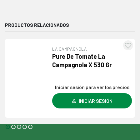
PRODUCTOS RELACIONADOS
LA CAMPAGNOLA
egar
Agre
Pure De Tomate La
la
a l
Campagnola X 530 Gr
a de
lista
eos
dese
Iniciar sesión para ver los precios
INICIAR SESIÓN