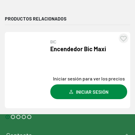
PRODUCTOS RELACIONADOS
BIC
egar
Agre
Encendedor Bic Maxi
la
a l
a de
lista
eos
dese
Iniciar sesión para ver los precios
INICIAR SESIÓN