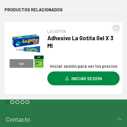
PRODUCTOS RELACIONADOS
GOTITA
BX7
Agregar
esivo La Gotita Gel X 3
Enc
a la
lista de
deseos
iciar sesión para ver los precios
Inic
INICIAR SESIÓN
Contacto