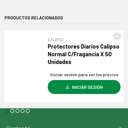
PRODUCTOS RELACIONADOS
CALIPSO
egar
Agre
Protectores Diarios Calipso
la
a l
Normal C/Fragancia X 50
a de
lista
Unidades
eos
dese
Iniciar sesión para ver los precios
INICIAR SESIÓN