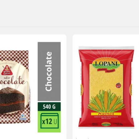
Agregar
a la
lista de
deseos