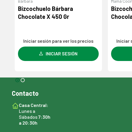
Bárbara
Mamá Coci
Bizcochuelo Bárbara
Bizcoc
Chocolate X 450 Gr
Chocola
s
Iniciar sesión para ver los precios
Iniciar
INICIAR SESIÓN
Contacto
Casa Central:
Lunes a
Sábados
7:30h
a 20:30h