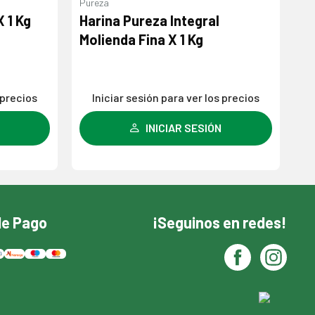
Pureza
Do
 1 Kg
Harina Pureza Integral
A
Molienda Fina X 1 Kg
Fi
 precios
Iniciar sesión para ver los precios
INICIAR SESIÓN
de Pago
¡Seguinos en redes!