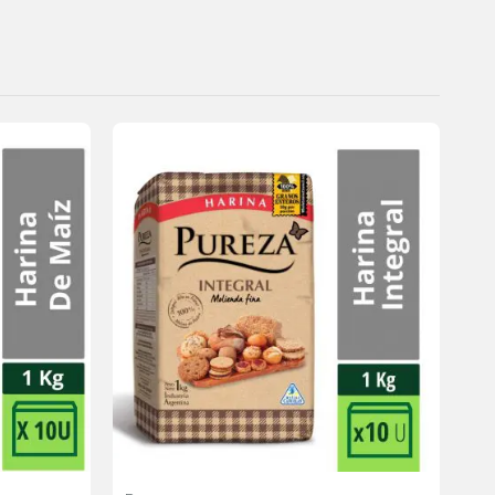
Agregar
Agregar
a la
a la
lista de
lista de
deseos
deseos