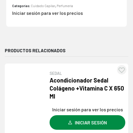
Categorías:
Cuidado Capilar
,
Perfumería
Iniciar sesión para ver los precios
PRODUCTOS RELACIONADOS
SEDAL
Agre
Acondicionador Sedal
a l
Colágeno +Vitamina C X 650
lista
Ml
dese
Iniciar sesión para ver los precios
INICIAR SESIÓN