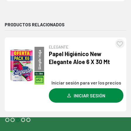
PRODUCTOS RELACIONADOS
ELEGANTE
egar
Agre
Papel Higiénico New
la
a l
Elegante Aloe 6 X 30 Mt
a de
lista
eos
dese
Iniciar sesión para ver los precios
INICIAR SESIÓN