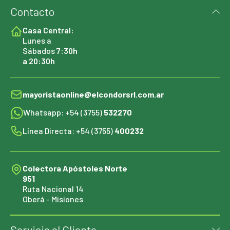
Contacto
Casa Central:
Lunes a
Sábados
7:30h
a 20:30h
mayoristaonline@elcondorsrl.com.ar
Whatsapp: +54 (3755)
532270
Línea Directa: +54 (3755)
400232
Colectora Apóstoles Norte
951
Ruta Nacional 14
Oberá - Misiones
Servicio al Cliente