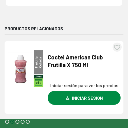
PRODUCTOS RELACIONADOS
egar
Agre
Coctel American Club
la
a l
Frutilla X 750 Ml
a de
lista
eos
dese
Iniciar sesión para ver los precios
INICIAR SESIÓN