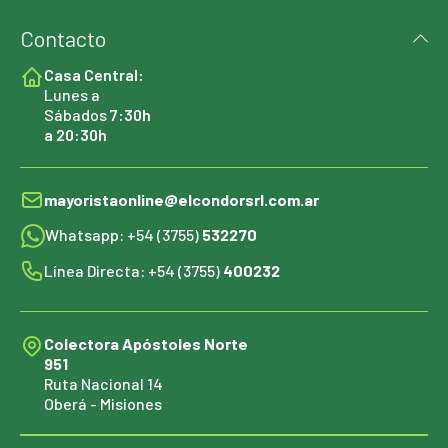
Contacto
Casa Central:
Lunes a
Sábados
7:30h
a 20:30h
mayoristaonline@elcondorsrl.com.ar
Whatsapp: +54 (3755)
532270
Línea Directa: +54 (3755)
400232
Colectora Apóstoles Norte
951
Ruta Nacional 14
Oberá - Misiones