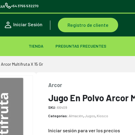
+54 3755 532270
TAR
Iniciar Sesión
Registro de cliente
TIENDA
PREGUNTAS FRECUENTES
Arcor Multifruta X 15 Gr
Arcor
Jugo En Polvo Arcor M
SKU:
66409
Categorías:
Almacén
,
Jugos
,
Kiosco
Iniciar sesión para ver los precios