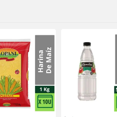
Agregar
a la
lista de
deseos