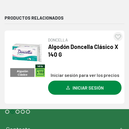
PRODUCTOS RELACIONADOS
DONCELLA
egar
Agre
Algodón Doncella Clásico X
la
a l
140 G
a de
lista
eos
dese
Iniciar sesión para ver los precios
INICIAR SESIÓN