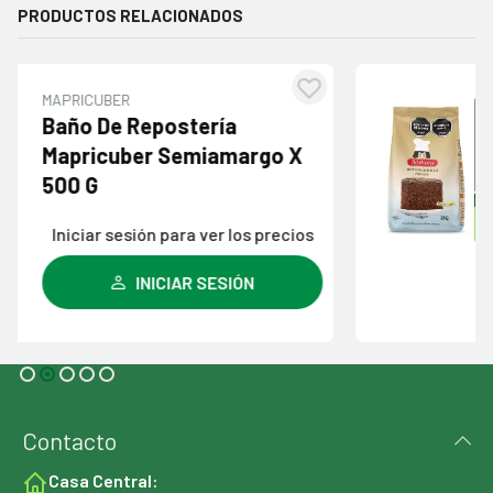
PRODUCTOS RELACIONADOS
BÁRBARA
egar
Agre
Bizcochuelo Bárbara
la
a l
Chocolate X 450 Gr
a de
lista
eos
des
Iniciar sesión para ver los precios
INICIAR SESIÓN
Contacto
Casa Central: