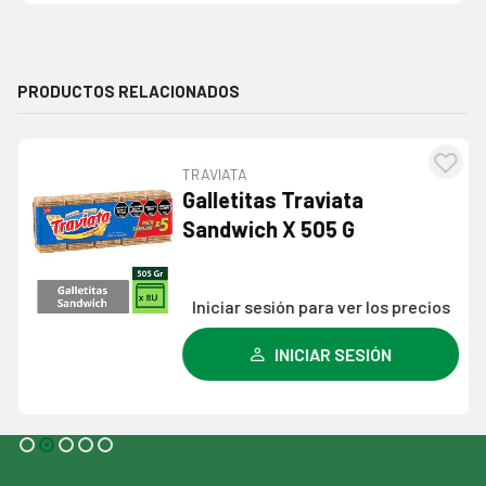
PRODUCTOS RELACIONADOS
TRAVIATA
egar
Agre
Galletitas Traviata
la
a l
Sandwich X 505 G
a de
lista
eos
dese
Iniciar sesión para ver los precios
INICIAR SESIÓN