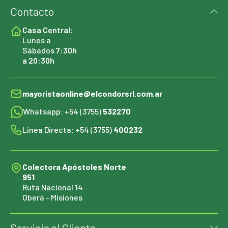
Contacto
Casa Central:
Lunes a
Sábados
7:30h
a 20:30h
mayoristaonline@elcondorsrl.com.ar
Whatsapp: +54 (3755)
532270
Línea Directa: +54 (3755)
400232
Colectora Apóstoles Norte
951
Ruta Nacional 14
Oberá - Misiones
Servicio al Cliente