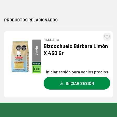
PRODUCTOS RELACIONADOS
BÁRBARA
Agre
Bizcochuelo Bárbara Limón
a l
X 450 Gr
lista
dese
Iniciar sesión para ver los precios
INICIAR SESIÓN