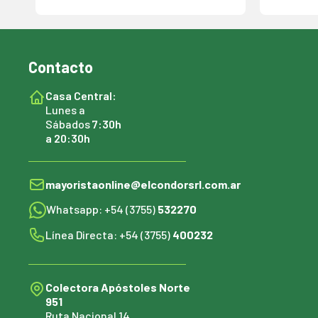
Contacto
Casa Central:
Lunes a
Sábados
7:30h
a 20:30h
mayoristaonline@elcondorsrl.com.ar
Whatsapp: +54 (3755)
532270
Línea Directa: +54 (3755)
400232
Colectora Apóstoles Norte
951
Ruta Nacional 14