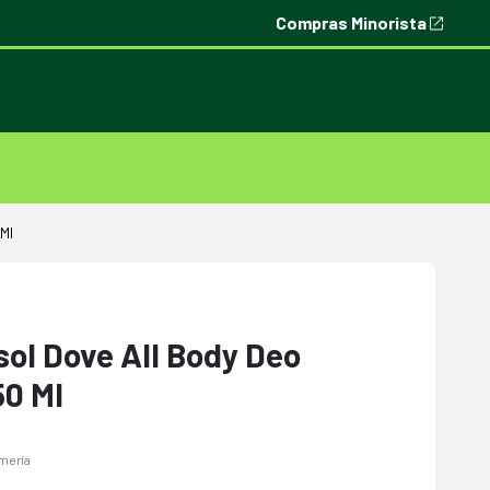
Compras Minorista
Ml
ol Dove All Body Deo
50 Ml
mería