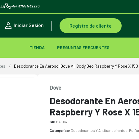
+54 3755 532270
TAR
Iniciar Sesión
Registro de cliente
TIENDA
PREGUNTAS FRECUENTES
tes
Desodorante En Aerosol Dove All Body Deo Raspberry Y Rose X 150 
Dove
Desodorante En Aeros
Raspberry Y Rose X 1
SKU:
45114
Categorías:
Desodorantes Y Antitranspirantes
,
Perfu