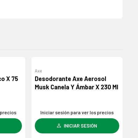
Axe
Si
Agregar
Agregar
co X 75
Desodorante Axe Aerosol
J
a la
a la
Musk Canela Y Ámbar X 230 Ml
9
lista de
lista de
deseos
deseos
 precios
Iniciar sesión para ver los precios
INICIAR SESIÓN