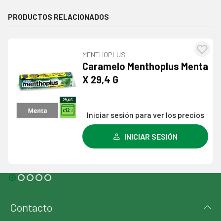
PRODUCTOS RELACIONADOS
MARENGO
Agregar
 Menta
Caramelos Marengo
a la
Bolones Frutales Relle
lista de
Surtidos X 454 Gr
deseos
 precios
Iniciar sesión para ver los p
INICIAR SESIÓN
Contacto