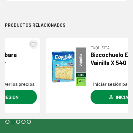
PRODUCTOS RELACIONADOS
EXQUISITA
egar
Agre
Bizcochuelo Exquisita
la
a l
Vainilla X 540 G
a de
lista
eos
dese
Iniciar sesión para ver los precios
INICIAR SESIÓN