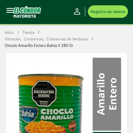
Registro de cliente
Inicio
Tienda
Almacén
,
Conservas
,
Conservas de Verduras
Choclo Amarillo Entero Bahía X 280 Gr