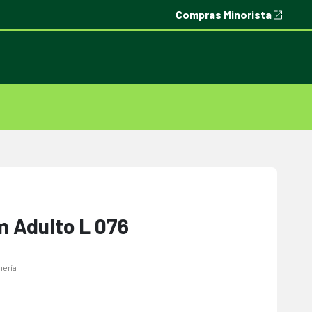
Compras Minorista
m Adulto L 076
mería