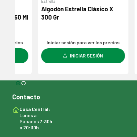
Estrella
Axe
Algodón Estrella Clásico X
Desodor
 Ml
300 Gr
Musk Ca
s
Iniciar sesión para ver los precios
Iniciar
INICIAR SESIÓN
Contacto
Casa Central:
Lunes a
Sábados
7:30h
a 20:30h