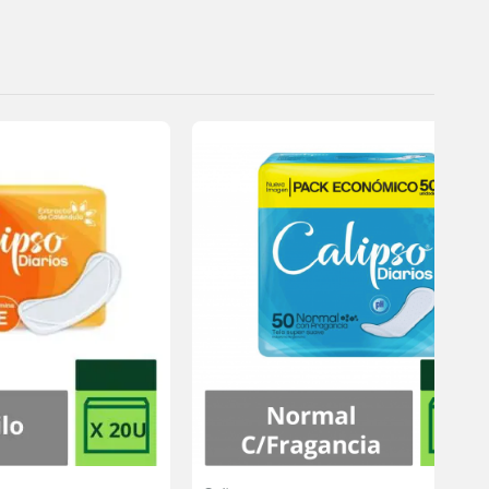
Agregar
Agregar
a la
a la
lista de
lista de
deseos
deseos