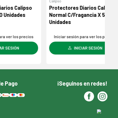
Calipso
Se
alipso
Protectores Diarios Calipso
A
des
Normal C/Fragancia X 50
Co
Unidades
 precios
Iniciar sesión para ver los precios
INICIAR SESIÓN
de Pago
¡Seguinos en redes!