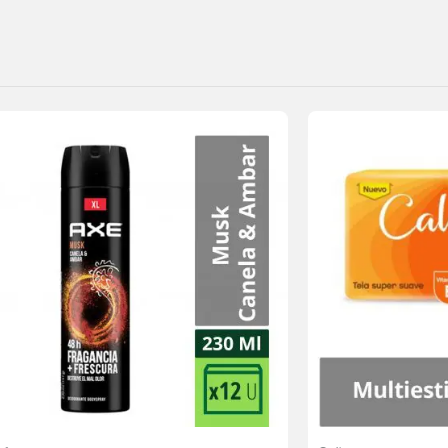
Agregar
a la
lista de
deseos