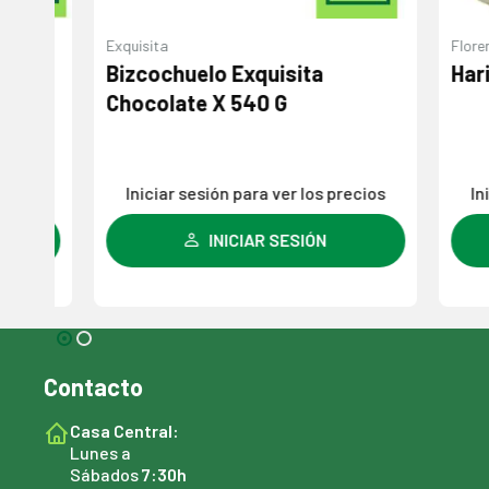
Exquisita
Florencia
Bizcochuelo Exquisita
Harina 
Chocolate X 540 G
s
Iniciar sesión para ver los precios
Iniciar
INICIAR SESIÓN
Contacto
Casa Central:
Lunes a
Sábados
7:30h