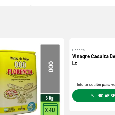
Casalta
Agregar
Vinagre Casalta De Alc
a la
Lt
lista de
deseos
Iniciar sesión para ver los
INICIAR SESIÓN