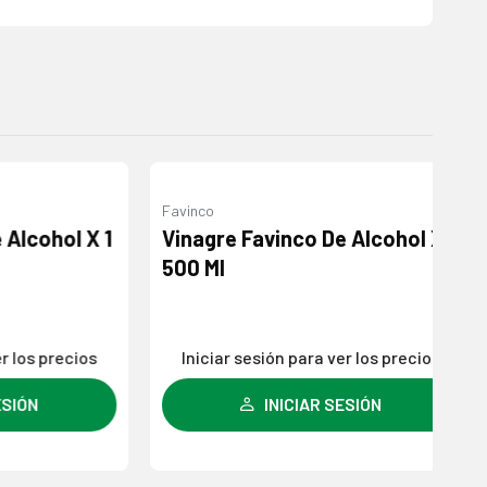
Favinco
Agregar
Agregar
ohol X 1
Vinagre Favinco De Alcohol X
a la
a la
500 Ml
lista de
lista de
deseos
deseos
 precios
Iniciar sesión para ver los precios
INICIAR SESIÓN