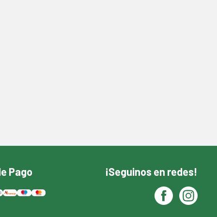
Do
A
Fi
de Pago
¡Seguinos en redes!