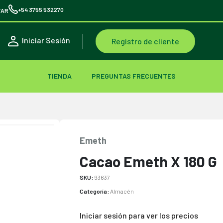
+54 3755 532270
TAR
Iniciar Sesión
Registro de cliente
TIENDA
PREGUNTAS FRECUENTES
Emeth
Cacao Emeth X 180 G
SKU:
93637
Categoría:
Almacén
Iniciar sesión para ver los precios