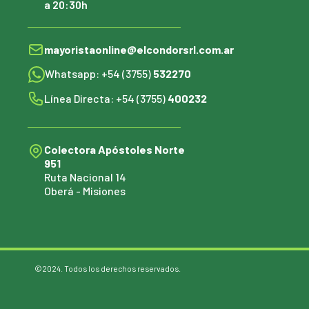
a 20:30h
mayoristaonline@elcondorsrl.com.ar
Whatsapp: +54 (3755)
532270
Línea Directa: +54 (3755)
400232
Colectora Apóstoles Norte
951
Ruta Nacional 14
Oberá - Misiones
©2024. Todos los derechos reservados.