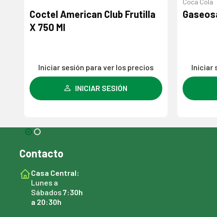
Coca Cola
73
Coctel American Club Frutilla
Gaseosa
X 750 Ml
s
Iniciar sesión para ver los precios
Iniciar
INICIAR SESIÓN
Contacto
Casa Central:
Lunes a
Sábados
7:30h
a 20:30h