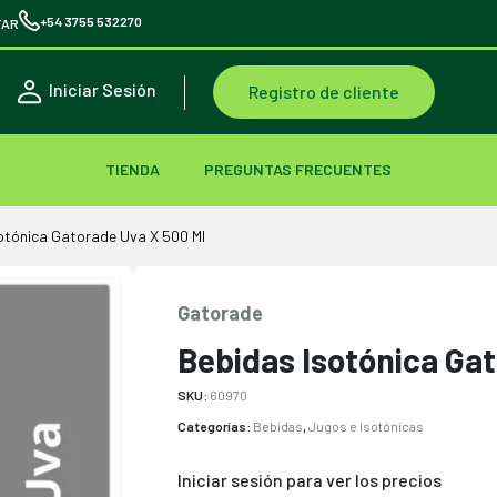
+54 3755 532270
TAR
Iniciar Sesión
Registro de cliente
TIENDA
PREGUNTAS FRECUENTES
otónica Gatorade Uva X 500 Ml
Gatorade
Bebidas Isotónica Ga
SKU:
60970
Categorías:
Bebidas
,
Jugos e Isotónicas
Iniciar sesión para ver los precios