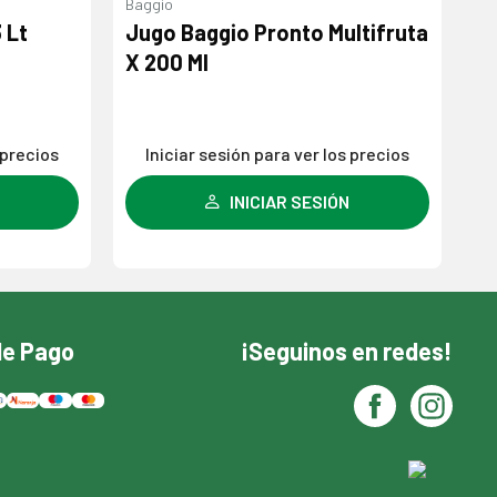
Baggio
Bu
 Lt
Jugo Baggio Pronto Multifruta
C
X 200 Ml
Ml
 precios
Iniciar sesión para ver los precios
INICIAR SESIÓN
de Pago
¡Seguinos en redes!