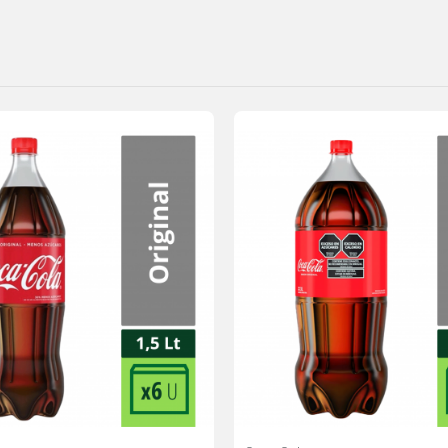
Agregar
a la
lista de
deseos