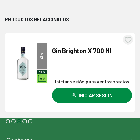
PRODUCTOS RELACIONADOS
egar
Agre
Gin Brighton X 700 Ml
la
a l
a de
lista
eos
dese
Iniciar sesión para ver los precios
INICIAR SESIÓN