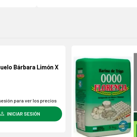
Agregar
uelo Bárbara Limón X
a la
lista de
deseos
 sesión para ver los precios
INICIAR SESIÓN