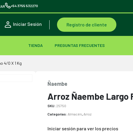
+54 3755 532270
TAR
Iniciar Sesión
Registro de cliente
TIENDA
PREGUNTAS FRECUENTES
o 4/0 X 1 Kg
Ñaembe
Arroz Ñaembe Largo F
SKU:
25750
Categorías:
Almacén
,
Arroz
Iniciar sesión para ver los precios