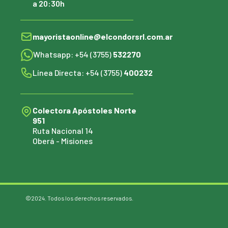
a 20:30h
mayoristaonline@elcondorsrl.com.ar
Whatsapp: +54 (3755)
532270
Línea Directa: +54 (3755)
400232
Colectora Apóstoles Norte
951
Ruta Nacional 14
Oberá - Misiones
©2024. Todos los derechos reservados.