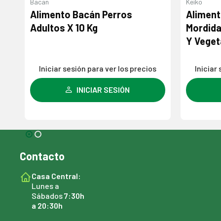
Keiko
Keiko
Alimento Keiko Adulto
Alimen
Mordida Pequeña Sabor Carne
Sabor 
Y Vegetales X 8 Kg
X 15 Kg
s
Iniciar sesión para ver los precios
Iniciar
INICIAR SESIÓN
Contacto
Casa Central:
Lunes a
Sábados
7:30h
a 20:30h