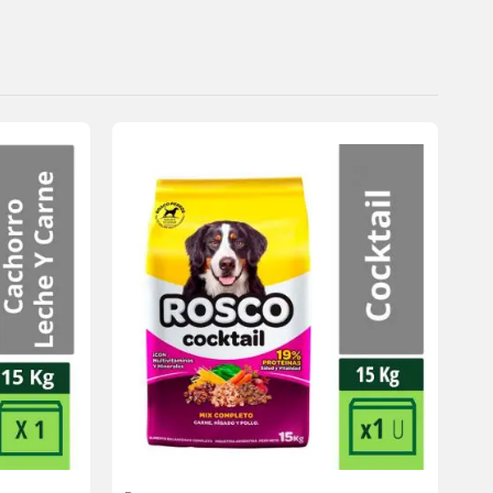
Agregar
Agregar
a la
a la
lista de
lista de
deseos
deseos