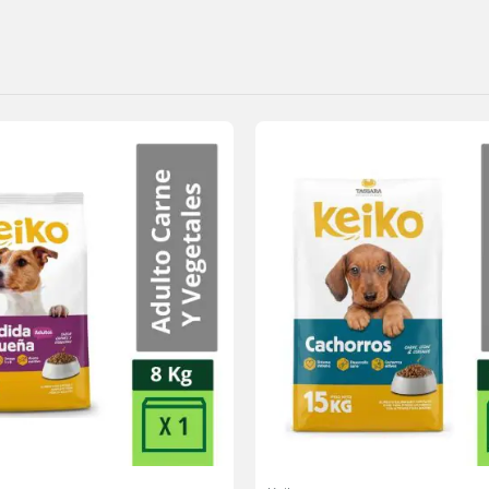
Agregar
a la
lista de
deseos